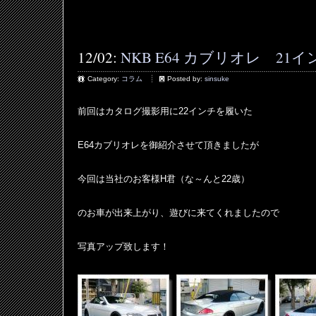
12/02:
NKB E64 カブリオレ 21
Category:
コラム
Posted by:
sinsuke
前回はカタログ撮影用に22インチを履いた
E64カブリオレを御紹介させて頂きましたが
今回は当社のお客様H君（な～んと22歳）
のお車が出来上がり、遊びに来てくれましたので
写真アップ致します！