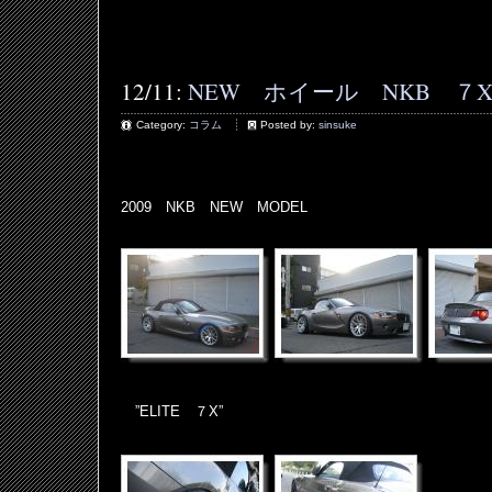
12/11:
NEW ホイール NKB ７X 
Category:
コラム
Posted by:
sinsuke
2009 NKB NEW MODEL
”ELITE ７X”