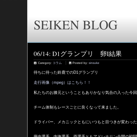
SEIKEN BLOG
06/14: D1グランプリ 卵I結果
Category:
コラム
Posted by:
sinsuke
待ちに待った鈴鹿でのD1グランプリ
走行画像（mpeg）はこちら！！
私たちのお膝元ということもありかなり気合の入った今回
チーム体制もレースごとに良くなって来ました。
ドライバー、メカニックともにいつもと目つきが変わった
藤中選手、内海選手、両選手ともアドレナリン全開の戦闘