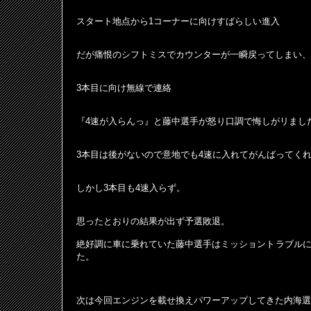
スタート地点から1コーナーに向けすばらしい進入
だが痛恨のシフトミスでカウンターが一瞬戻ってしまい、
3本目に向け無線で連絡
『4速が入らんっ』と藤中選手が怒り口調で悔しがリまし
3本目は後がないので意地でも4速に入れてがんばってく
しかし3本目も4速入らず。
思ったとおりの結果が出ず予選敗退。
絶好調に車に乗れていた藤中選手はミッショントラブル
た。
次は今回エンジンを載せ換えパワーアップしてきた内海選